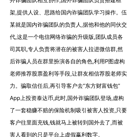
外诈骗团队相互协作,国外诈骗团队负责搭建框
架,提供人设、思路给国内诈骗团队学习操作。伍
某就是国内诈骗团队的负责人,据他和他的同伙交
代,这是一个电信网络诈骗的升级版,团队成员各
司其职,专人负责将潜在的被害人拉进微信群,然
后诈骗人员在群里扮演各自的角色,利用P图虚构
老师推荐股票盈利等手段,让群友相信荐股老师实
力。骗取信任后,再引导客户去“东方财富钱包”
App上投资泰达币,此时,国外诈骗团队登场,虚构
了一套稳赚不赔的保险机制吸引被害人投资,只要
客户往里面充钱,钱就马上被转到国外去了,而被
害人看到的只是平台上虚假赢利数字。