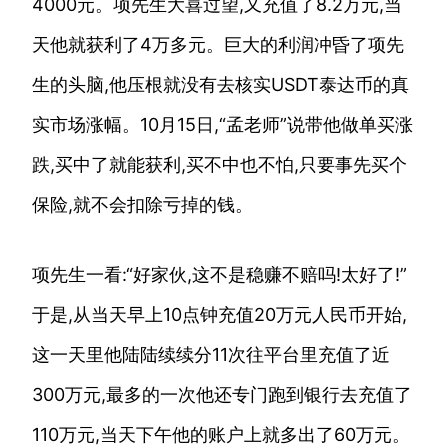
4000元。项先生大喜过望,又充值了8.2万元,当
天他就获利了4万多元。巨大的利润冲昏了项先
生的头脑,他压根就没有去核实USDT泰达币的真
实市场涨幅。10月15日,“孟老师”说带他做单买涨
跌,买中了就能获利,买不中也不怕,只要事先买个
保险,就不会扣除亏掉的钱。
项先生一看:“好家伙,这不是稳赚不赔吗!太好了!”
于是,从当天早上10点钟充值20万元人民币开始,
这一天里他陆陆续续分11次往平台里充值了近
300万元,最多的一次他还专门跑到银行去充值了
110万元,当天下午他的账户上就多出了60万元。