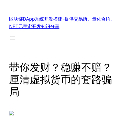
跳
至
区块链DApp系统开发搭建-提供交易所、量化合约、
内
NFT元宇宙开发知识分享
容
带你发财？稳赚不赔？
厘清虚拟货币的套路骗
局