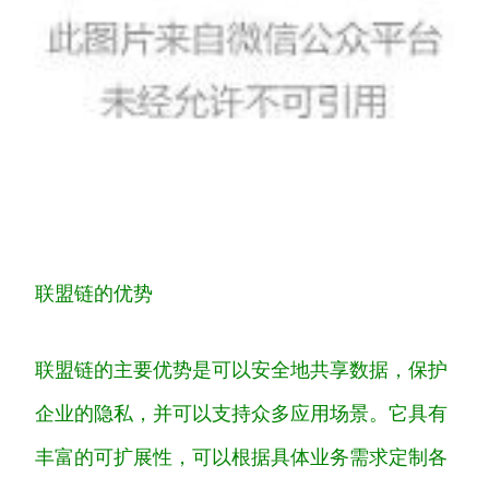
联
盟
链
的
优
势
联
盟
链
的
主
要
优
势
是
可
以
安
全
地
共
享
数
据
，
保
护
企
业
的
隐
私
，
并
可
以
支
持
众
多
应
用
场
景
。
它
具
有
丰
富
的
可
扩
展
性
，
可
以
根
据
具
体
业
务
需
求
定
制
各