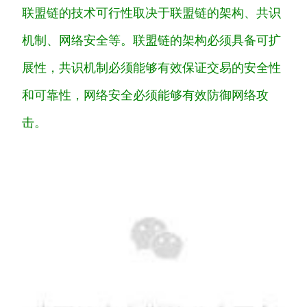
联
盟
链
的
技
术
可
行
性
取
决
于
联
盟
链
的
架构
、
共
识
机
制
、
网
络
安
全
等
。
联
盟
链
的
架构
必
须
具
备
可
扩
展
性
，
共
识
机
制
必
须
能
够
有
效
保
证
交
易
的
安
全
性
和
可
靠
性
，
网
络
安
全
必
须
能
够
有
效
防
御
网
络
攻
击
。