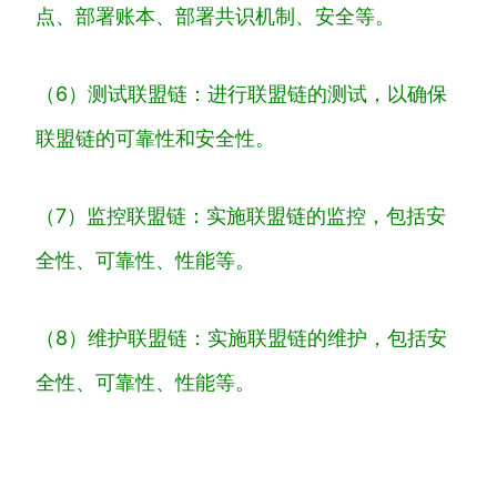
点
、
部
署
账
本
、
部
署
共
识
机
制
、
安
全
等
。
（
6
）
测
试
联
盟
链
：
进
行
联
盟
链
的
测
试
，
以
确
保
联
盟
链
的
可
靠
性
和
安
全
性
。
（
7
）
监
控
联
盟
链
：
实
施
联
盟
链
的
监
控
，
包
括
安
全
性
、
可
靠
性
、
性
能
等
。
（
8
）
维
护
联
盟
链
：
实
施
联
盟
链
的
维
护
，
包
括
安
全
性
、
可
靠
性
、
性
能
等
。