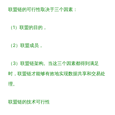
联
盟
链
的
可
行
性
取
决
于
三
个
因
素
：
（
1
）
联
盟
的
目
的
，
（
2
）
联
盟
成
员
，
（
3
）
联
盟
链
架构
。
当
这
三
个
因
素
都
得
到
满
足
时
，
联
盟
链
才
能
够
有
效
地
实
现
数
据
共
享
和
交
易
处
理
。
联
盟
链
的
技
术
可
行
性