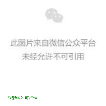
联
盟
链
的
可
行
性