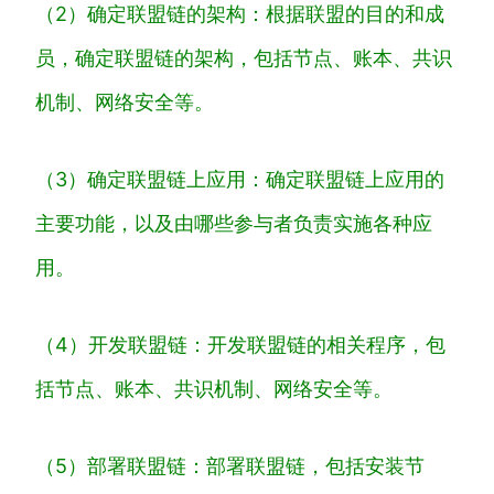
（
2
）
确
定
联
盟
链
的
架构
：
根
据
联
盟
的
目
的
和
成
员
，
确
定
联
盟
链
的
架构
，
包
括
节
点
、
账
本
、
共
识
机
制
、
网
络
安
全
等
。
（
3
）
确
定
联
盟
链
上
应
用
：
确
定
联
盟
链
上
应
用
的
主
要
功
能
，
以
及
由
哪
些
参
与
者
负
责
实
施
各
种
应
用
。
（
4
）
开
发
联
盟
链
：
开
发
联
盟
链
的
相
关
程
序
，
包
括
节
点
、
账
本
、
共
识
机
制
、
网
络
安
全
等
。
（
5
）
部
署
联
盟
链
：
部
署
联
盟
链
，
包
括
安
装
节