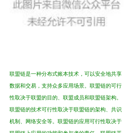
联
盟
链
是
一
种
分
布
式
账
本
技
术
，
可
以
安
全
地
共
享
数
据
和
交
易
，
支
持
众
多
应
用
场
景
。
联
盟
链
的
可
行
性
取
决
于
联
盟
的
目
的
、
联
盟
成
员
和
联
盟
链
架构
。
联
盟
链
的
技
术
可
行
性
取
决
于
联
盟
链
的
架构
、
共
识
机
制
、
网
络
安
全
等
。
联
盟
链
的
应
用
可
行
性
取
决
于