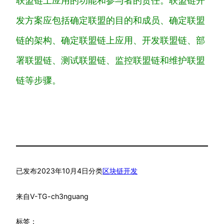
联
盟
链
上
应
用
的
功
能
和
参
与
者
的
责
任
。
联
盟
链
开
发
方
案
应
包
括
确
定
联
盟
的
目
的
和
成
员
、
确
定
联
盟
链
的
架构
、
确
定
联
盟
链
上
应
用
、
开
发
联
盟
链
、
部
署
联
盟
链
、
测
试
联
盟
链
、
监
控
联
盟
链
和
维
护
联
盟
链
等
步
骤
。
已发布
2023年10月4日
分类
区块链开发
来自
V-TG-ch3nguang
标签：