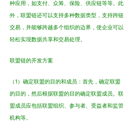
种
应
用
，
如
支
付
、
众
筹
、
保
险
、
供
应
链
等
等
。
此
外
，
联
盟
链
还
可
以
支
持
多
种
数
据
类
型
，
支
持
跨
链
交
易
，
并
能
够
跨
越
多
个
组
织
的
边
界
，
使
企
业
可
以
轻
松
实
现
数
据
共
享
和
交
易
处
理
。
联
盟
链
的
开
发
方
案
（
1
）
确
定
联
盟
的
目
的
和
成
员
：
首
先
，
确
定
联
盟
的
目
的
，
然
后
根
据
联
盟
的
目
的
确
定
联
盟
成
员
。
联
盟
成
员
应
包
括
联
盟
组
织
、
参
与
者
、
受
益
者
和
监
管
机
构
等
。