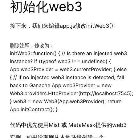
初始化web3
接下来，我们来编辑app.js修改initWeb3():
删除注释，修改为：
initWeb3: function() { // Is there an injected web3
instance? if (typeof web3 !== undefined) {
App.web3Provider = web3.currentProvider; } else
{ // If no injected web3 instance is detected, fall
back to Ganache App.web3Provider = new
Web3.providers.HttpProvider(http://localhost:7545);
} web3 = new Web3(App.web3Provider); return
App.initContract(); }
代码中优先使用Mist 或 MetaMask提供的web3
实例，如果没有则从本地环境创建一个。