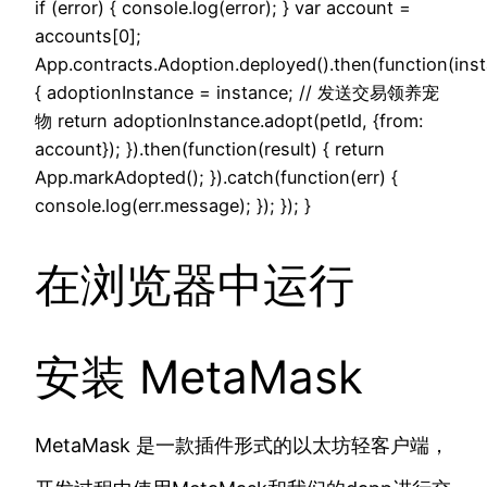
if (error) { console.log(error); } var account =
accounts[0];
App.contracts.Adoption.deployed().then(function(ins
{ adoptionInstance = instance; // 发送交易领养宠
物 return adoptionInstance.adopt(petId, {from:
account}); }).then(function(result) { return
App.markAdopted(); }).catch(function(err) {
console.log(err.message); }); }); }
在浏览器中运行
安装 MetaMask
MetaMask 是一款插件形式的以太坊轻客户端，