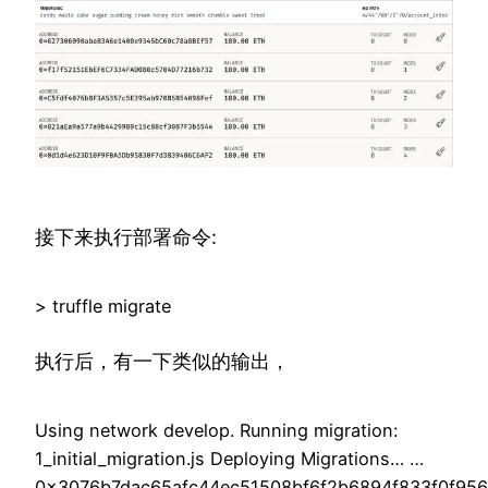
接下来执行部署命令:
> truffle migrate
执行后，有一下类似的输出，
Using network develop. Running migration:
1_initial_migration.js Deploying Migrations… …
0x3076b7dac65afc44ec51508bf6f2b6894f833f0f95