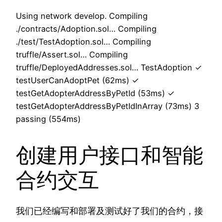
Using network develop. Compiling
./contracts/Adoption.sol… Compiling
./test/TestAdoption.sol… Compiling
truffle/Assert.sol… Compiling
truffle/DeployedAddresses.sol… TestAdoption ✓
testUserCanAdoptPet (62ms) ✓
testGetAdopterAddressByPetId (53ms) ✓
testGetAdopterAddressByPetIdInArray (73ms) 3
passing (554ms)
创建用户接口和智能
合约交互
我们已经编写和部署及测试好了我们的合约，接