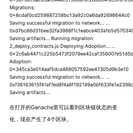
Migrations:
0x8cdaf0cd259887258bc13a92c0a6da92698644c0
Saving successful migration to network… …
0xd7bc86d31bee32fa3988f1c1eabce403a1b5d57034
Saving artifacts… Running migration:
2_deploy_contracts.js Deploying Adoption… …
0x2c6ab4471c225b5473f2079ee42ca1356007e51d5
Adoption:
0x345ca3e014aaf5dca488057592ee47305d9b3e10
Saving successful migration to network… …
0xf36163615f41ef7ed8f4a8f192149a0bf633fe1a2398
Saving artifacts…
在打开的Ganache里可以看到区块链状态的变
化，现在产生了4个区块。