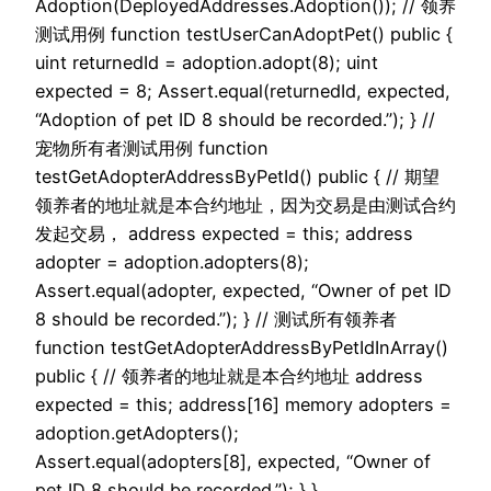
Adoption(DeployedAddresses.Adoption()); // 领养
测试用例 function testUserCanAdoptPet() public {
uint returnedId = adoption.adopt(8); uint
expected = 8; Assert.equal(returnedId, expected,
“Adoption of pet ID 8 should be recorded.”); } //
宠物所有者测试用例 function
testGetAdopterAddressByPetId() public { // 期望
领养者的地址就是本合约地址，因为交易是由测试合约
发起交易， address expected = this; address
adopter = adoption.adopters(8);
Assert.equal(adopter, expected, “Owner of pet ID
8 should be recorded.”); } // 测试所有领养者
function testGetAdopterAddressByPetIdInArray()
public { // 领养者的地址就是本合约地址 address
expected = this; address[16] memory adopters =
adoption.getAdopters();
Assert.equal(adopters[8], expected, “Owner of
pet ID 8 should be recorded.”); } }