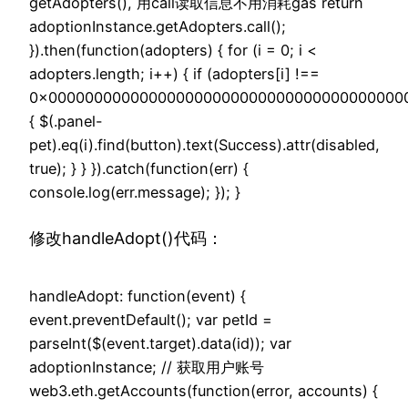
getAdopters(), 用call读取信息不用消耗gas return
adoptionInstance.getAdopters.call();
}).then(function(adopters) { for (i = 0; i <
adopters.length; i++) { if (adopters[i] !==
0x000000000000000000000000000000000000000
{ $(.panel-
pet).eq(i).find(button).text(Success).attr(disabled,
true); } } }).catch(function(err) {
console.log(err.message); }); }
修改handleAdopt()代码：
handleAdopt: function(event) {
event.preventDefault(); var petId =
parseInt($(event.target).data(id)); var
adoptionInstance; // 获取用户账号
web3.eth.getAccounts(function(error, accounts) {