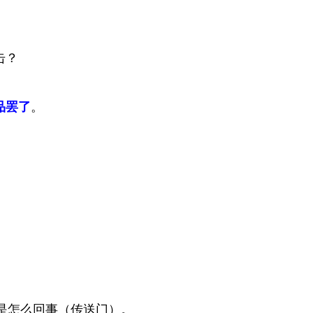
击？
品罢了
。
是怎么回事（传送门）。