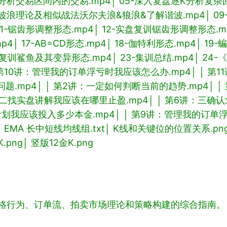
K分析交易区间内的交易.mp4
│ 05-深入复盘逐K分析复杂
8-波浪理论及相似战法沃尔夫浪&狼浪&了解谐波.mp4
│ 
 11-锯齿形调整形态.mp4
│ 12-实盘复训锯齿形调整形态.m
mp4
│ 17-AB=CD形态.mp4
│ 18-伽特利形态.mp4
│ 19
2-复训鲨鱼及其变异形态.mp4
│ 23-集训总结.mp4
│ 24
│ 第10讲：管理我的订单浮亏时我应该怎么办.mp4
│ │ 
题.mp4
│ │ 第2讲：一定如何判断当前的趋势.mp4
│ 
讲：二找实盘讲解我应该在哪里止盈.mp4
│ │ 第6讲：三确
计划我应该投入多少本金.mp4
│ │ 第9讲：管理我的订单
│ EMA 长中短线均线组.txt
│ K线和关键位的位置关系.pn
.png
│ 竖版12金K.png
何运作、价格行为、订单流、拍卖市场理论和策略构建的综合指南。