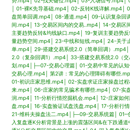
势.mp4
│ 02-找关键位.mp4
│ 03-入场信号.mp4
│
│ 01-裸K先导基础.mp4
│ 02-反转K线详解.mp4
│ 
盘简单回调.mp4
│ 08-通道.mp4
│ 09-认识复杂回调
间.mp4
│ 13-交易区间内的交易..mp4
│ 14-交易区
主要趋势反转&均线缺口.mp4
│ 19-复训主要趋势反
量趋势空间.mp4
│ 23-中线和短线.mp4
│ 24-关于
单.mp4
│ 29-搭建交易系统2.0（简单回调）.mp4
2.0（复杂回调1）.mp4
│ 33-搭建交易系统2.0（交
划.mp4
│
├─07-交易心理篇
│ 01-交易中常见的认知
交易心理.mp4
│ 第2讲：常见的心理障碍有哪些.mp
01-初识庄家思维.mp4
│ 02-实盘求证庄家操盘过程
来.mp4
│ 06-庄家的常见骗术有哪些.mp4
│ 07-
润.mp4
│ 11-分析行情挖掘机会.mp4
│ 12-庄家如
盘.mp4
│ 16-实盘验证试盘洗盘.mp4
│ 17-分析行
21-维科夫操盘法二.mp4
│
├─09-交易系统篇
│ 01
入复盘逐K分析背景是上涨的震荡区间&在下跌通道中