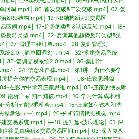
.mp4
│ 07-实战总结.mp4
│
├─06-裸K-价格行为篇
简单回调.mp4
│ 06-首次突破&二次突破.mp4
│ 07-复
讲解&RB结构.mp4
│ 12-RB结构&认识交易区
交易区间.mp4
│ 17-趋势的类型&认识反转.mp4
│ 18-
他趋势反转类型.mp4
│ 22-复训其他趋势反转类型&测
p4
│ 27-管理中线订单.mp4
│ 28-复训管理订
易系统2.0（简单回调3）.mp4
│ 32-搭建交易系统
4
│ 35-复训交易系统2.0.mp4
│ 36-集训计
.mp4
│ 04-信念和自律.mp4
│ 第1讲：为什么要学
限度提升你的交易表现.mp4
│
├─08-庄家思维篇
│
 04-在影片中学习庄家思维.mp4
│ 05-庄家的钱从哪
 09-剖析庄家 知己知彼.mp4
│ 10-学习计算成本利
 14-分析行情挖掘机会.mp4
│ 15-庄家如何试盘和洗
科夫操盘法（一).mp4
│ 20-分析行情挖掘机会.mp4
│
何搭建交易系统.mp4
│
├─10-提升篇-波浪理论
│ 01-深
破往往是真突破&交易交易区间.mp4
│ 03-深入复盘