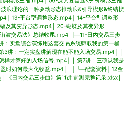
回调楔形三推.mp4
│ 06-深入复盘逐K分析楔形三推
09-波浪理论的三种驱动形态推动浪&引导楔形&终结楔
p4
│ 13-平台型调整形态.mp4
│ 14-平台型调整形
-蝙蝠及其变异形态.mp4
│ 20-蝴蝶及其变异形
-《谐波交易法》总结收尾.mp4
│
├─11-日内交易三步
第11讲：实盘综合演练用这套交易系统赚取我的第一桶
│ 第3讲：一定实盘讲解现在能不能入场交易.mp4
│ │
认怎样才算好的入场信号.mp4
│ │ 第7讲：三确认我是
浮盈时如何最大化收益.mp4
│ │
│ └─配套资料
│ 12金
g
│ 《日内交易三步曲》第11讲 前测完整记录.xlsx
│