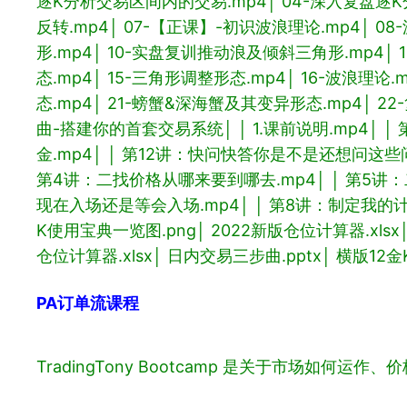
逐K分析交易区间内的交易.mp4
│ 04-深入复盘逐
反转.mp4
│ 07-【正课】-初识波浪理论.mp4
│ 0
形.mp4
│ 10-实盘复训推动浪及倾斜三角形.mp4
│
态.mp4
│ 15-三角形调整形态.mp4
│ 16-波浪理论.
态.mp4
│ 21-螃蟹&深海蟹及其变异形态.mp4
│ 2
曲-搭建你的首套交易系统
│ │ 1.课前说明.mp4
│ 
金.mp4
│ │ 第12讲：快问快答你是不是还想问这些问
第4讲：二找价格从哪来要到哪去.mp4
│ │ 第5
现在入场还是等会入场.mp4
│ │ 第8讲：制定我的
K使用宝典一览图.png
│ 2022新版仓位计算器.xlsx
仓位计算器.xlsx
│ 日内交易三步曲.pptx
│ 横版12金K
PA订单流课程
TradingTony Bootcamp 是关于市场如