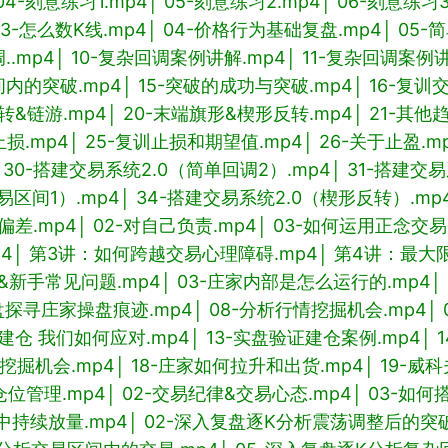
 04-刻意练习1.mp4
│ 05-刻意练习2.mp4
│ 06-刻意练习3
03-怎么数K线.mp4
│ 04-价格行为基础复盘.mp4
│ 05-
..mp4
│ 10-复杂回调案例讲解.mp4
│ 11-复杂回调案例
间内的突破.mp4
│ 15-突破的成功与突破.mp4
│ 16-复训
转&链游.mp4
│ 20-末端旗形&楔形反转.mp4
│ 21-其
止损.mp4
│ 25-复训止损和期望值.mp4
│ 26-关于止盈.m
│ 30-搭建交易系统2.0（简单回调2）.mp4
│ 31-搭建交
易区间1）.mp4
│ 34-搭建交易系统2.0（楔形反转）.mp
偏差.mp4
│ 02-对自己负责.mp4
│ 03-如何运用正念交易
4
│ 第3讲：如何跨越交易心理障碍.mp4
│ 第4讲：最大
&新手常见问题.mp4
│ 03-庄家内部是怎么运行的.mp4
│
实盘探寻庄家操盘痕迹.mp4
│ 08-分析行情挖掘机会.mp4
│
何建仓 我们如何应对.mp4
│ 13-实盘验证建仓案例.mp4
│
情挖掘机会.mp4
│ 18-庄家如何拉升和出货.mp4
│ 19-威
–仓位管理.mp4
│ 02-交易纪律&交易心态.mp4
│ 03-如
持续放量.mp4
│ 02-深入复盘逐K分析震荡调整后的突