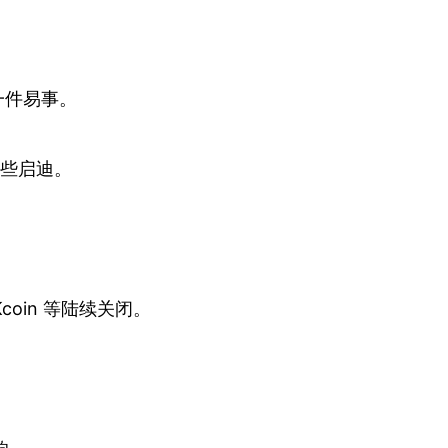
一件易事。
一些启迪。
oin 等陆续关闭。