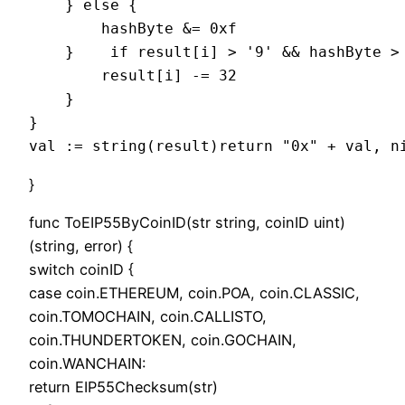
    } else {
        hashByte &= 0xf
    }    if result[i] > '9' && hashByte >
        result[i] -= 32
    }
}
val := string(result)return "0x" + val, n
}
func ToEIP55ByCoinID(str string, coinID uint)
(string, error) {
switch coinID {
case coin.ETHEREUM, coin.POA, coin.CLASSIC,
coin.TOMOCHAIN, coin.CALLISTO,
coin.THUNDERTOKEN, coin.GOCHAIN,
coin.WANCHAIN:
return EIP55Checksum(str)