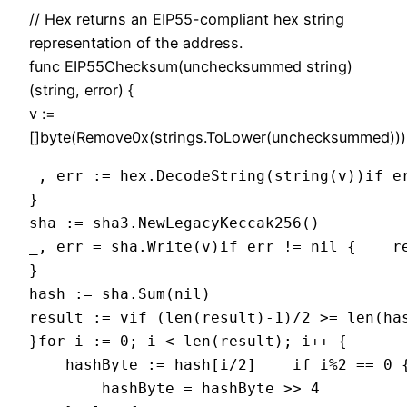
// Hex returns an EIP55-compliant hex string
representation of the address.
func EIP55Checksum(unchecksummed string)
(string, error) {
v :=
[]byte(Remove0x(strings.ToLower(unchecksummed)))
_, err := hex.DecodeString(string(v))if e
}
sha := sha3.NewLegacyKeccak256()
_, err = sha.Write(v)if err != nil {    r
}
hash := sha.Sum(nil)
result := vif (len(result)-1)/2 >= len(ha
}for i := 0; i < len(result); i++ {
    hashByte := hash[i/2]    if i%2 == 0 
        hashByte = hashByte >> 4