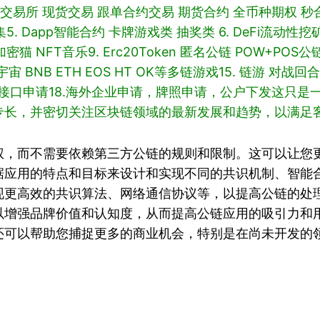
合约交易所 现货交易 跟单合约交易 期货合约 全币种期权 秒
集
5. Dapp智能合约 卡牌游戏类 抽奖类
6. DeFi流动性
 加密猫 NFT音乐
9. Erc20Token 匿名公链 POW+POS公
元宇宙 BNB ETH EOS HT OK等多链游戏
15. 链游 对战回
付接口申请
18.海外企业申请，牌照申请，公户下发
这只是
专长，并密切关注区块链领域的最新发展和趋势，以满足
权，而不需要依赖第三方公链的规则和限制。这可以让您
据应用的特点和目标来设计和实现不同的共识机制、智能
现更高效的共识算法、网络通信协议等，以提高公链的处
以增强品牌价值和认知度，从而提高公链应用的吸引力和
还可以帮助您捕捉更多的商业机会，特别是在尚未开发的