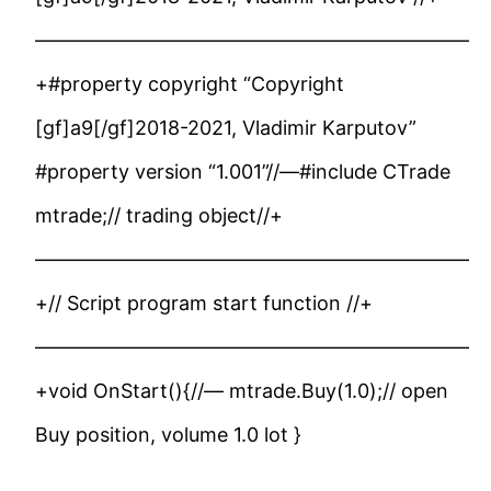
——————————————————————
+#property copyright “Copyright
[gf]a9[/gf]2018-2021, Vladimir Karputov”
#property version “1.001”//—#include CTrade
mtrade;// trading object//+
——————————————————————
+// Script program start function //+
——————————————————————
+void OnStart(){//— mtrade.Buy(1.0);// open
Buy position, volume 1.0 lot }