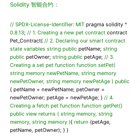
Solidity 智能合约：
// SPDX-License-Identifier: MIT
pragma solidity ^
0.8
.13
;
// 1. Creating a new pet contract
contract
Pet_Contract{
// 2. Declaring our smart contract
state variables
string
public
petName;
string
public
petOwner;
string
public
petAge;
// 3.
Creating a set pet function
function
setPet
(
string
memory newPetName,
string
memory
newPetOwner,
string
memory newPetAge
)
public
{ petName = newPetName; petOwner =
newPetOwner; petAge = newPetAge; }
// 4.
Creating a fetch pet function
function
getPet
()
public
view
returns
(
string
memory,
string
memory,
string
memory
)
{
return
(petAge,
petName, petOwner); } }