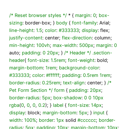
/* Reset browser styles */
* {
margin
:
0
;
box-
sizing
: border-box; }
body
{
font-family
: Arial;
line-height
:
1.5
;
color
:
#333333
;
display
: flex;
justify-content
: center;
flex-direction
: column;
min-height
:
100vh
;
max-width
:
500px
;
margin
:
0
auto;
padding
:
0
20px
; }
/* Header */
.section-
header
{
font-size
:
1.5rem
;
font-weight
: bold;
margin-bottom
:
1rem
;
background-color
:
#333333
;
color
:
#ffffff
;
padding
:
0.5rem
1rem
;
border-radius
:
0.25rem
;
text-align
: center; }
/*
Pet Form Section */
form
{
padding
:
20px
;
border-radius
:
5px
;
box-shadow
:
0
0
10px
rgba
(
0
,
0
,
0
,
0.2
); }
label
{
font-size
:
14px
;
display
: block;
margin-bottom
:
5px
; }
input
{
width
:
100%
;
border
:
1px
solid
#cccccc
;
border-
radius
:
5px
;
padding
:
10px
;
margin-bottom
:
10px
;