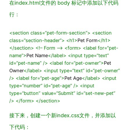
在
index.html
文件的 body 标记中添加以下代码
行：
<
section
class
=
“pet-form-section”
>
<
section
class
=
“section-header”
>
<
h1
>
Pet Form
</
h1
>
</
section
>
<!– Form –>
<
form
>
<
label
for
=
“pet-
name”
>
Pet Name
</
label
>
<
input
type
=
“text”
id
=
“pet-name”
/>
<
label
for
=
“pet-owner”
>
Pet
Owner
</
label
>
<
input
type
=
“text”
id
=
“pet-owner”
/>
<
label
for
=
“pet-age”
>
Pet Age
</
label
>
<
input
type
=
“number”
id
=
“pet-age”
/>
<
input
type
=
“button”
value
=
“Submit”
id
=
“set-new-pet”
/>
</
form
>
</
section
>
接下来，创建一个新
index.css
文件，并添加以
下代码：