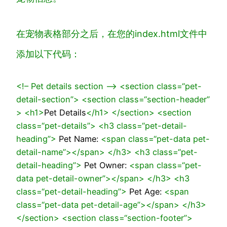
在
宠物表格
部分之后，在您的
index.html
文件中
添加以下代码：
<!– Pet details section –>
<
section
class
=
“pet-
detail-section”
>
<
section
class
=
“section-header”
>
<
h1
>
Pet Details
</
h1
>
</
section
>
<
section
class
=
“pet-details”
>
<
h3
class
=
“pet-detail-
heading”
>
Pet Name:
<
span
class
=
“pet-data pet-
detail-name”
>
</
span
>
</
h3
>
<
h3
class
=
“pet-
detail-heading”
>
Pet Owner:
<
span
class
=
“pet-
data pet-detail-owner”
>
</
span
>
</
h3
>
<
h3
class
=
“pet-detail-heading”
>
Pet Age:
<
span
class
=
“pet-data pet-detail-age”
>
</
span
>
</
h3
>
</
section
>
<
section
class
=
“section-footer”
>