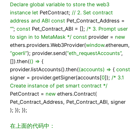
Declare global variable to store the web3
instance
let
PetContract;
// 2. Set contract
address and ABI
const
Pet_Contract_Address =
“”
;
const
Pet_Contract_ABI = [];
/* 3. Prompt user
to sign in to MetaMask */
const
provider =
new
ethers.providers.Web3Provider(
window
.ethereum,
“goerli”
); provider.send(
“eth_requestAccounts”
,
[]).then(
()
=>
{
provider.listAccounts().then(
(
accounts
) =>
{
const
signer = provider.getSigner(accounts[
0
]);
/* 3.1
Create instance of pet smart contract */
PetContract =
new
ethers.Contract(
Pet_Contract_Address, Pet_Contract_ABI, signer
); }); });
在上面的代码中：