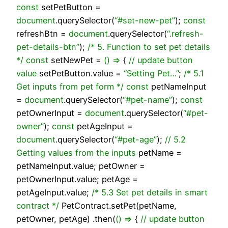
const
setPetButton =
document
.querySelector(
“#set-new-pet”
);
const
refreshBtn =
document
.querySelector(
“.refresh-
pet-details-btn”
);
/* 5. Function to set pet details
*/
const
setNewPet =
()
=>
{
// update button
value
setPetButton.value =
“Setting Pet…”
;
/* 5.1
Get inputs from pet form */
const
petNameInput
=
document
.querySelector(
“#pet-name”
);
const
petOwnerInput =
document
.querySelector(
“#pet-
owner”
);
const
petAgeInput =
document
.querySelector(
“#pet-age”
);
// 5.2
Getting values from the inputs
petName =
petNameInput.value; petOwner =
petOwnerInput.value; petAge =
petAgeInput.value;
/* 5.3 Set pet details in smart
contract */
PetContract.setPet(petName,
petOwner, petAge) .then(
()
=>
{
// update button