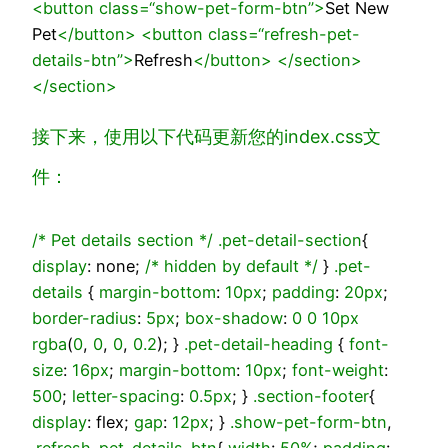
<
button
class
=
“show-pet-form-btn”
>
Set New
Pet
</
button
>
<
button
class
=
“refresh-pet-
details-btn”
>
Refresh
</
button
>
</
section
>
</
section
>
接下来，使用以下代码更新您的
index.css
文
件：
/* Pet details section */
.pet-detail-section
{
display
: none;
/* hidden by default */
}
.pet-
details
{
margin-bottom
:
10px
;
padding
:
20px
;
border-radius
:
5px
;
box-shadow
:
0
0
10px
rgba
(
0
,
0
,
0
,
0.2
); }
.pet-detail-heading
{
font-
size
:
16px
;
margin-bottom
:
10px
;
font-weight
:
500
;
letter-spacing
:
0.5px
; }
.section-footer
{
display
: flex;
gap
:
12px
; }
.show-pet-form-btn
,