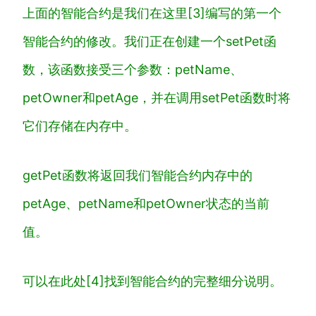
上面的智能合约是我们在
这里[3]
编写的第一个
智能合约的修改。我们正在创建一个
setPet
函
数，该函数接受三个参数：
petName
、
petOwner
和
petAge
，并在调用
setPet
函数时将
它们存储在内存中。
getPet
函数将返回我们智能合约内存中的
petAge
、
petName
和
petOwner
状态的当前
值。
可以在
此处[4]
找到智能合约的完整细分说明。