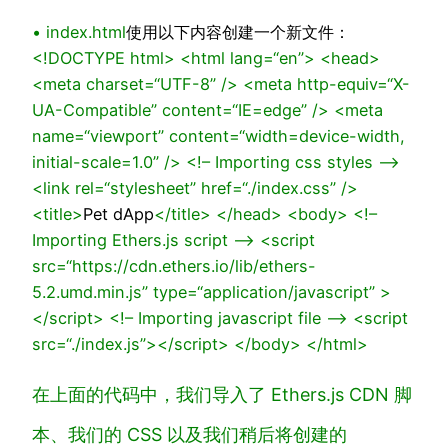
•
index.html
使用以下内容创建一个新文件：
<!DOCTYPE
html
>
<
html
lang
=
“en”
>
<
head
>
<
meta
charset
=
“UTF-8”
/>
<
meta
http-equiv
=
“X-
UA-Compatible”
content
=
“IE=edge”
/>
<
meta
name
=
“viewport”
content
=
“width=device-width,
initial-scale=1.0”
/>
<!– Importing css styles –>
<
link
rel
=
“stylesheet”
href
=
“./index.css”
/>
<
title
>
Pet dApp
</
title
>
</
head
>
<
body
>
<!–
Importing Ethers.js script –>
<
script
src
=
“https://cdn.ethers.io/lib/ethers-
5.2.umd.min.js”
type
=
“application/javascript”
>
</
script
>
<!– Importing javascript file –>
<
script
src
=
“./index.js”
>
</
script
>
</
body
>
</
html
>
在上面的代码中，我们导入了 Ethers.js CDN 脚
本、我们的 CSS 以及我们稍后将创建的