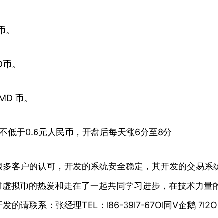
D币。
MD币。
PMD 币。
价不低于0.6元人民币，开盘后每天涨6分至8分
很多客户的认可，开发的系统安全稳定，其开发的交易系
对虚拟币的热爱和走在了一起共同学习进步，在技术力量
：张经理TEL：l86-39l7-67Ol同V企鹅 7l2O9