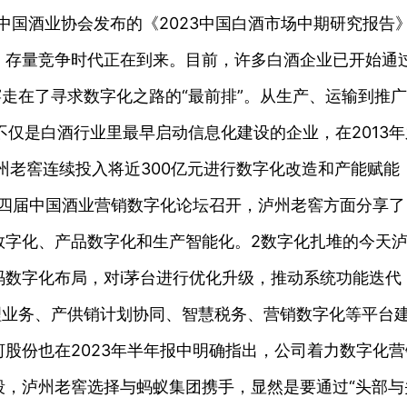
中国酒业协会发布的《2023中国白酒市场中期研究报告》
，存量竞争时代正在到来。目前，许多白酒企业已开始通
窖走在了寻求数字化之路的“最前排”。从生产、运输到推
施，不仅是白酒行业里最早启动信息化建设的企业，在201
泸州老窖连续投入将近300亿元进行数字化改造和产能赋
第四届中国酒业营销数字化论坛召开，泸州老窖方面分享
数字化、产品数字化和生产智能化。2数字化扎堆的今天
码数字化布局，对i茅台进行优化升级，推动系统功能迭代
理业务、产供销计划协同、智慧税务、营销数字化等平台建
股份也在2023年半年报中明确指出，公司着力数字化
，泸州老窖选择与蚂蚁集团携手，显然是要通过“头部与头