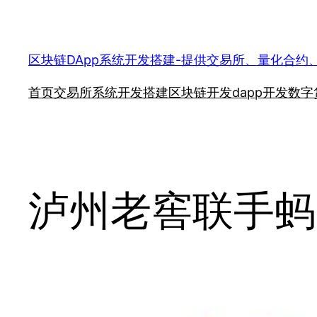
跳
至
内
区块链DApp系统开发搭建-提供交易所、量化合约
容
首页
交易所系统开发搭建
区块链开发
dapp开发
数字
泸州老窖联手蚂