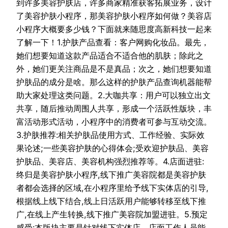
到许多美容护肤店，许多商家精准获客拓展业务，设计
了美容护肤小程序，那美容护肤小程序如何做？美容店
小程序大概要多少钱？下面就来随思度高新科技一起来
了解一下！1.护肤产品查看：客户网购化妆品。最先，
她们想要知道这款产品适合不适合他的肌肤；除此之
外，她们更关注商品是不是真品；次之，她们想要知道
护肤品的成分是啥。那么这样的护肤产品查询机器能帮
助大家处理这类问题。2.大咖共享：用户可以独立出文
共享，随后推动周围人共享，形成一个活跃性版块，丰
富活动形式活动，小程序中的消费者可参与互动交流。
3.护肤推荐:相关护肤品使用方式、工作经验、实际效
果论述;一些美容护肤的心得体会;受欢迎护肤品、美容
护肤品、美容店、美容机构强烈推荐等。4.店面进驻:
终归是美容护肤小程序,线下推广美容院都是美容护肤
者都会选择的区域,在小程序里给予线下实体店的引导,
根据线上线下结合,线上日活跃用户能够转移至线下推
广,在线上产生转换,线下推广美容院加盟进驻。5.预定
感受:本版块主要是针对线下实体店，店面工作人员能