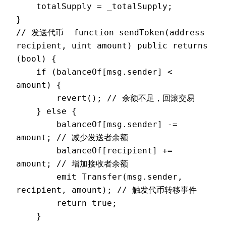
    totalSupply = _totalSupply;  

}  

// 发送代币  function sendToken(address 
recipient, uint amount) public returns 
(bool) {  

    if (balanceOf[msg.sender] < 
amount) {  

        revert(); // 余额不足，回滚交易  

    } else {  

        balanceOf[msg.sender] -= 
amount; // 减少发送者余额  

        balanceOf[recipient] += 
amount; // 增加接收者余额  

        emit Transfer(msg.sender, 
recipient, amount); // 触发代币转移事件  

        return true;  

    }  
