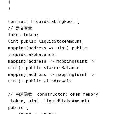
}

}

contract LiquidStakingPool {

// 定义变量

Token token;

uint public liquidStakeAmount;

mapping(address => uint) public 
liquidStakeBalance;

mapping(address => mapping(uint => 
uint)) public stakersBalances;

mapping(address => mapping(uint => 
uint)) public withdrawals;

// 构造函数  constructor(Token memory 
_token, uint _liquidStakeAmount) 
public {  
