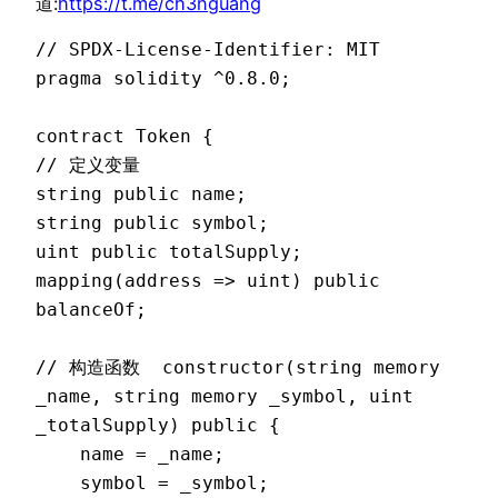
道:
https://t.me/ch3nguang
// SPDX-License-Identifier: MIT

pragma solidity ^0.8.0;

contract Token {

// 定义变量

string public name;

string public symbol;

uint public totalSupply;

mapping(address => uint) public 
balanceOf;

// 构造函数  constructor(string memory 
_name, string memory _symbol, uint 
_totalSupply) public {  

    name = _name;  

    symbol = _symbol;  
