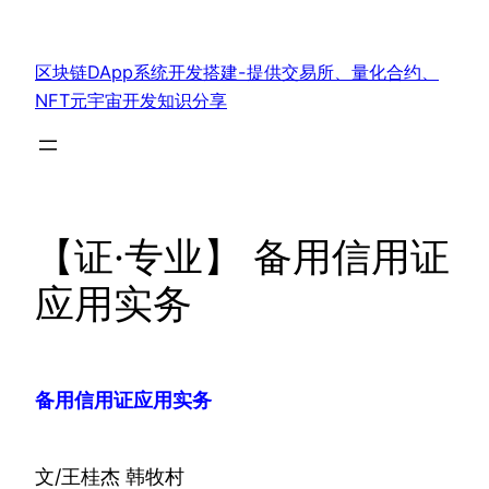
跳
至
区块链DApp系统开发搭建-提供交易所、量化合约、
内
NFT元宇宙开发知识分享
容
【证·专业】 备用信用证
应用实务
备用信用证应用实务
文/王桂杰 韩牧村