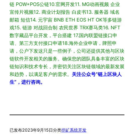
链 POW+POS公链
10.官网开发
11. MG动画视频 企业
宣传片视频
12. 商业计划报告 白皮书
13. 服务器 域名
邮箱 短信
14. 元宇宙 BNB ETH EOS HT OK等多链游
戏
15. 链游 对战回合制 农民世界 TRX赛马类
16. NFT
数字藏品平台开发，平台搭建
17.国内联盟链接口申
请、第三方支付接口申请
18.海外企业申请，牌照申
请，公户下发
这只是一些例子，公司还提供其他与区块
链软件开发相关的服务。确保您的团队具备丰富的区块
链知识和技术专长，并密切关注区块链领域的最新发展
和趋势，以满足客户的需求。
关注公众号“链上区块人
生”，进行咨询。
已发布
2023年9月15日
分类
挖矿系统开发