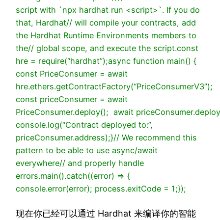
script with `npx hardhat run <script>`. If you do
that, Hardhat
// will compile your contracts, add
the Hardhat Runtime Environments members to
the
// global scope, and execute the script.
const
hre =
require
(
“hardhat”
);
async
function
main
()
{
const
PriceConsumer =
await
hre.ethers.getContractFactory(
“PriceConsumerV3”
);
const
priceConsumer =
await
PriceConsumer.deploy();
await
priceConsumer.deploy
console
.log(
“Contract deployed to:”
,
priceConsumer.address);
}
// We recommend this
pattern to be able to use async/await
everywhere
// and properly handle
errors.
main().catch(
(
error
) =>
{
console
.error(error);
process.exitCode =
1
;
});
现在你已经可以通过 Hardhat 来编译你的智能