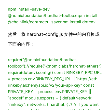
npm
install
–save-dev
@nomicfoundation/hardhat-toolbox
npm
install
@chainlink/contracts
–save
npm
install
dotenv
然后，将 hardhat-config.js 文件中的内容换成
下面的内容：
require
(
“@nomicfoundation/hardhat-
toolbox”
);
//require(“@nomiclabs/hardhat-ethers”)
require
(
dotenv
).config()
const
RINKEBY_RPC_URL
= process.env.RINKEBY_RPC_URL ||
“https://eth-
rinkeby.alchemyapi.io/v2/your-api-key”
const
PRIVATE_KEY = process.env.PRIVATE_KEY ||
“abcdef”
module
.exports = {
defaultNetwork
:
“rinkeby”
,
networks
: {
hardhat
: {
// // If you want