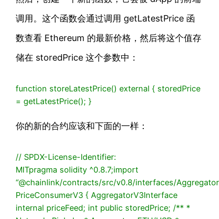
调用。这个函数会通过调用 getLatestPrice 函
数查看 Ethereum 的最新价格，然后将这个值存
储在 storedPrice 这个参数中：
function
storeLatestPrice
()
external
{
storedPrice
= getLatestPrice();
}
你的新的合约应该和下面的一样：
// SPDX-License-Identifier:
MIT
pragma solidity ^
0.8
.7
;
import
“@chainlink/contracts/src/v0.8/interfaces/Aggregator
PriceConsumerV3 {
AggregatorV3Interface
internal priceFeed;
int public storedPrice;
/**
*