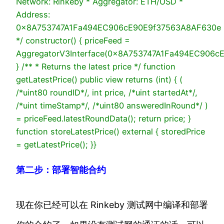
Network: Rinkeby
* Aggregator: ETH/USD
*
Address:
0x8A753747A1Fa494EC906cE90E9f37563A8AF630e
*/
constructor
() {
priceFeed =
AggregatorV3Interface(
0x8A753747A1Fa494EC906c
}
/**
* Returns the latest price
*/
function
getLatestPrice
()
public
view
returns
(
int
)
{
(
/*uint80 roundID*/
,
int price,
/*uint startedAt*/
,
/*uint timeStamp*/
,
/*uint80 answeredInRound*/
)
= priceFeed.latestRoundData();
return
price;
}
function
storeLatestPrice
()
external
{
storedPrice
= getLatestPrice();
}
}
第二步：部署智能合约
现在你已经可以在 Rinkeby 测试网中编译和部署