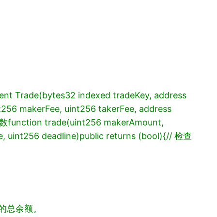
ent Trade(bytes32 indexed tradeKey, address
256 makerFee, uint256 takerFee, address
函数
function trade(uint256 makerAmount,
, uint256 deadline)
public returns (bool)
{
// 检查
户的总余额。