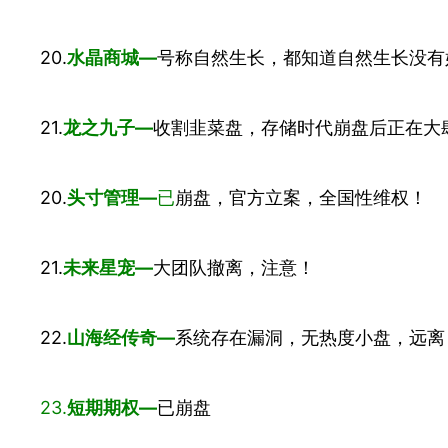
20.
水晶商城—
号称自然生长，都知道自然生长没有
21.
龙之九子—
收割韭菜盘，存储时代崩盘后正在大
20.
头寸管理—
已
崩盘，官方立案，全国性维权！
21.
未来星宠—
大团队撤离，注意！
22.
山海经传奇—
系统存在漏洞，无热度小盘，远离
23.
短期期权—
已崩盘