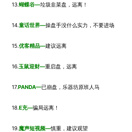
13.
蝴蝶谷—
垃圾韭菜盘，远离！
14.
童话世界—
操盘手没什么实力，不要进场
15.
优客精品—
建议远离
16.
玉鼠迎财—
重启盘，远离
17.
PANDA—
已崩盘，乐器坊原班人马
18.
E充—
骗局远离！
19.
魔声短视频—
慎重，建议观望