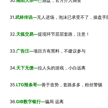
30.
南阳大宗—
已
崩盘，官方介入调查
31.
武林传说—
无人进场，泡沫已承受不了，操盘手
32.
天狐交易—
提现环节层层套路，注意！
33.
广告
汪
—
项目方有黑料，不建议参与
34.
天下无债—
拉人头的游戏，小白远离
35.
LTG辣条哥—
善于造势，套路多多，粉丝警惕
36.
GIB数字银行—
骗局 远离