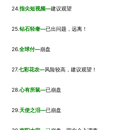
24.
指尖短视频—
建议观望
25.
钻石轻奢—
已出问题，远离！
26.
全球付—
崩盘
27.
七彩花农—
风险较高，建议观望！
28.
心有
所鼠
—
已崩盘
29.
天使之泪—
已崩盘