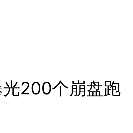
光200个崩盘跑