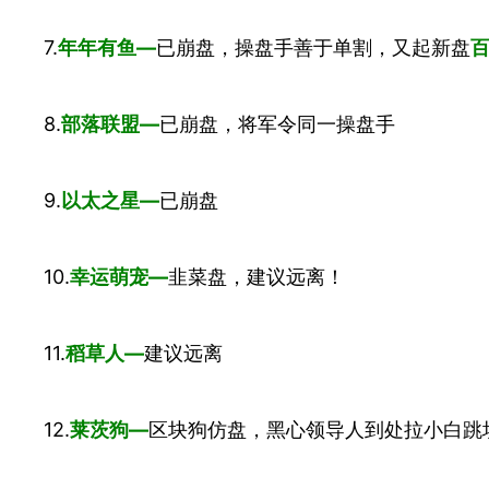
7.
年年有鱼—
已崩盘，操盘手善于单割，又起新盘
8.
部落联盟—
已崩盘，将军令同一操盘手
9.
以太之星—
已崩盘
10.
幸运萌宠—
韭菜盘，建议远离！
11.
稻草人—
建议远离
12.
莱茨狗—
区块狗仿盘，黑心领导人到处拉小白跳